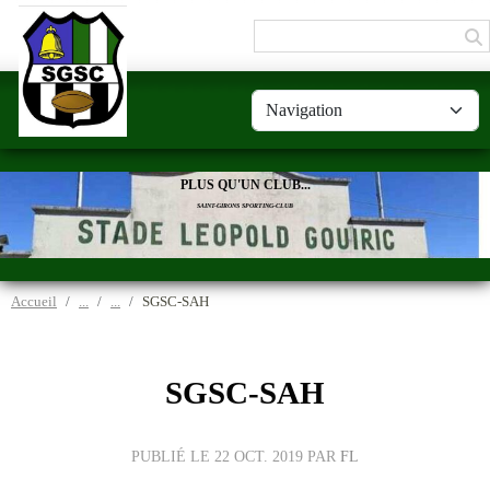
Panneau de gestion des cookies
PLUS QU'UN CLUB...
SAINT-GIRONS SPORTING-CLUB
Accueil
SGSC-SAH
SGSC-SAH
PUBLIÉ LE
22 OCT. 2019
PAR
FL