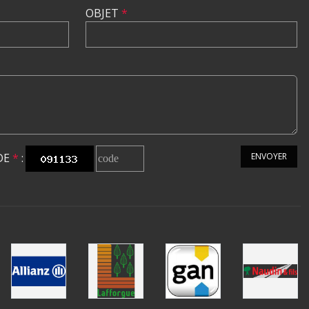
OBJET
*
DE
*
:
ENVOYER