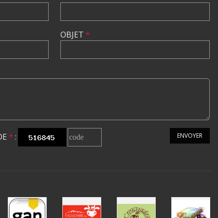
OBJET
*
DE
*
:
ENVOYER