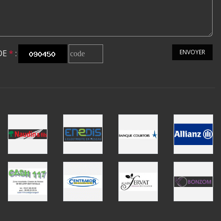
DE
*
:
ENVOYER